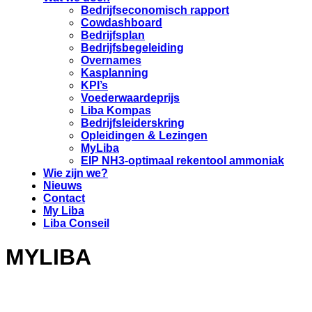
Bedrijfseconomisch rapport
Cowdashboard
Bedrijfsplan
Bedrijfsbegeleiding
Overnames
Kasplanning
KPI’s
Voederwaardeprijs
Liba Kompas
Bedrijfsleiderskring
Opleidingen & Lezingen
MyLiba
EIP NH3-optimaal rekentool ammoniak
Wie zijn we?
Nieuws
Contact
My Liba
Liba Conseil
MYLIBA