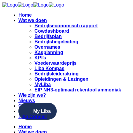
Home
Wat we doen
Bedrijfseconomisch rapport
Cowdashboard
Bedrijfsplan
Bedrijfsbegeleiding
Overnames
Kasplanning
KPI’s
Voederwaardeprijs
Liba Kompas
Bedrijfsleiderskring
Opleidingen & Lezingen
MyLiba
EIP NH3-optimaal rekentool ammoniak
Wie zijn we?
Nieuws
Contact
My Liba
Liba Conseil
Home
Wat we doen